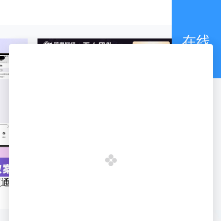
在线
咨询
频通讯
蓝果电竞陪玩/抢单/打手/发单
聊天交友