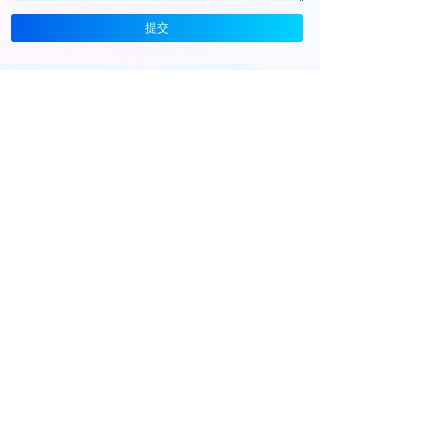
提交
热门产品:
预约到家
微短剧分销
语音交友
高防IP
线上娃娃机
联系我们
公众号
演示站
13213211111
联系我们